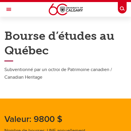
Skip to main content
Togg
Toggle Navigation
FACULTY OF ARTS
Bourse d’études au
French Centre
Québec
Voyage au Québec
Voyage au Québec
Subventionné par un octroi de Patrimoine canadien /
Bourse d’études au Québec
Canadian Heritage
Valeur: 9800 $
Nombre de bourses: UNE annuellement